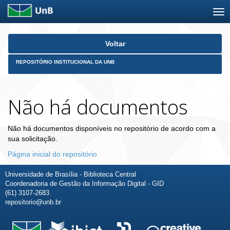
Skip
Voltar
navigation
REPOSITÓRIO INSTITUCIONAL DA UNB
Não há documentos
Não há documentos disponíveis no repositório de acordo com a
sua solicitação.
Página inicial do repositório
Universidade de Brasília - Biblioteca Central
Coordenadoria de Gestão da Informação Digital - GID
(61) 3107-2683
repositorio@unb.br