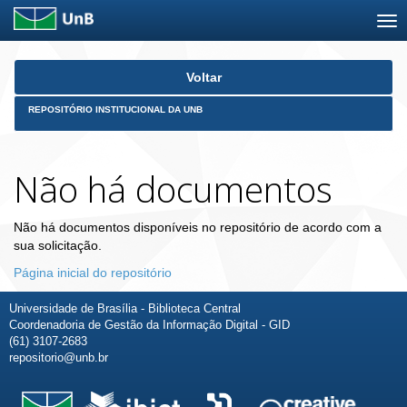
Skip
Voltar
navigation
REPOSITÓRIO INSTITUCIONAL DA UNB
Não há documentos
Não há documentos disponíveis no repositório de acordo com a
sua solicitação.
Página inicial do repositório
Universidade de Brasília - Biblioteca Central
Coordenadoria de Gestão da Informação Digital - GID
(61) 3107-2683
repositorio@unb.br