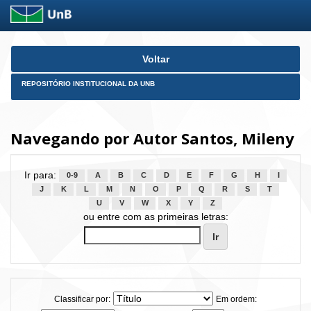
Skip
Voltar
navigation
REPOSITÓRIO INSTITUCIONAL DA UNB
Navegando por Autor Santos, Mileny
Ir para:
0-9
A
B
C
D
E
F
G
H
I
J
K
L
M
N
O
P
Q
R
S
T
U
V
W
X
Y
Z
ou entre com as primeiras letras:
Classificar por:
Em ordem: