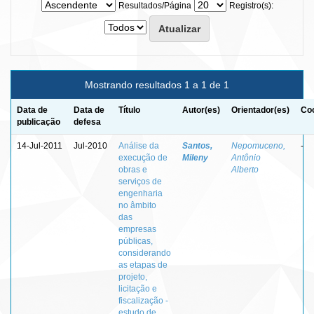
Resultados/Página
Registro(s):
Mostrando resultados 1 a 1 de 1
Data de
Data de
Título
Autor(es)
Orientador(es)
Coo
publicação
defesa
14-Jul-2011
Jul-2010
Análise da
Santos,
Nepomuceno,
-
execução de
Mileny
Antônio
obras e
Alberto
serviços de
engenharia
no âmbito
das
empresas
públicas,
considerando
as etapas de
projeto,
licitação e
fiscalização -
estudo de