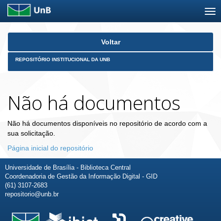
Skip
Voltar
navigation
REPOSITÓRIO INSTITUCIONAL DA UNB
Não há documentos
Não há documentos disponíveis no repositório de acordo com a
sua solicitação.
Página inicial do repositório
Universidade de Brasília - Biblioteca Central
Coordenadoria de Gestão da Informação Digital - GID
(61) 3107-2683
repositorio@unb.br