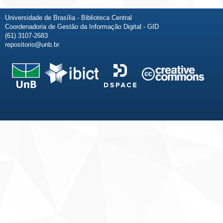
Universidade de Brasília - Biblioteca Central
Coordenadoria de Gestão da Informação Digital - GID
(61) 3107-2683
repositorio@unb.br
Fale conosco
Sobre