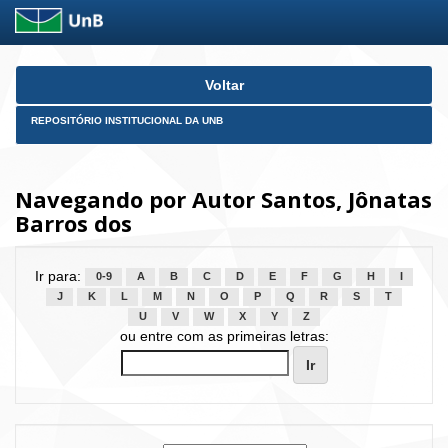
Skip
Voltar
navigation
REPOSITÓRIO INSTITUCIONAL DA UNB
Navegando por Autor Santos, Jônatas
Barros dos
Ir para:
0-9
A
B
C
D
E
F
G
H
I
J
K
L
M
N
O
P
Q
R
S
T
U
V
W
X
Y
Z
ou entre com as primeiras letras: