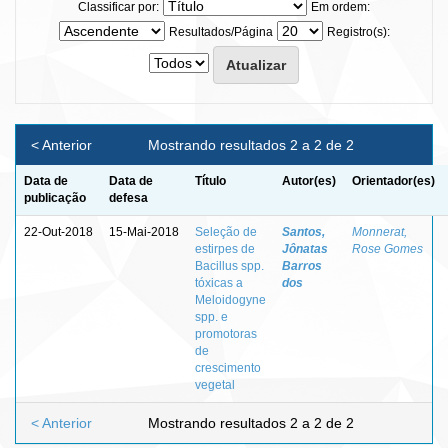
Classificar por:
Em ordem:
Resultados/Página
Registro(s):
< Anterior
Mostrando resultados 2 a 2 de 2
Data de
Data de
Título
Autor(es)
Orientador(es)
publicação
defesa
22-Out-2018
15-Mai-2018
Seleção de
Santos,
Monnerat,
estirpes de
Jônatas
Rose Gomes
Bacillus spp.
Barros
tóxicas a
dos
Meloidogyne
spp. e
promotoras
de
crescimento
vegetal
< Anterior
Mostrando resultados 2 a 2 de 2