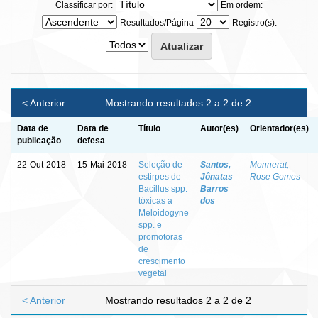
Classificar por:
Em ordem:
Resultados/Página
Registro(s):
< Anterior
Mostrando resultados 2 a 2 de 2
Data de
Data de
Título
Autor(es)
Orientador(es)
publicação
defesa
22-Out-2018
15-Mai-2018
Seleção de
Santos,
Monnerat,
estirpes de
Jônatas
Rose Gomes
Bacillus spp.
Barros
tóxicas a
dos
Meloidogyne
spp. e
promotoras
de
crescimento
vegetal
< Anterior
Mostrando resultados 2 a 2 de 2