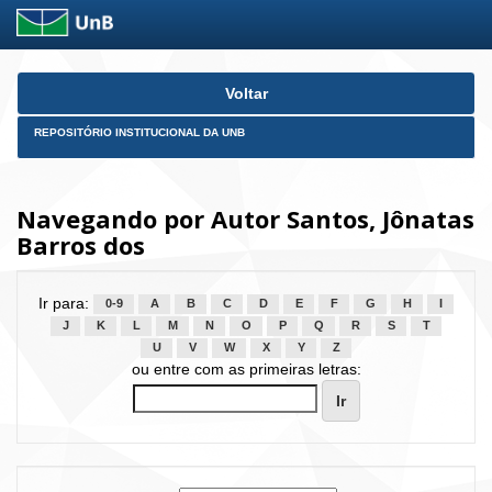
Skip
Voltar
navigation
REPOSITÓRIO INSTITUCIONAL DA UNB
Navegando por Autor Santos, Jônatas
Barros dos
Ir para:
0-9
A
B
C
D
E
F
G
H
I
J
K
L
M
N
O
P
Q
R
S
T
U
V
W
X
Y
Z
ou entre com as primeiras letras: