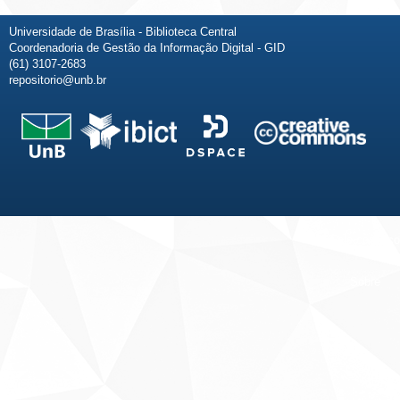
Universidade de Brasília - Biblioteca Central
Coordenadoria de Gestão da Informação Digital - GID
(61) 3107-2683
repositorio@unb.br
Fale conosco
Sobre