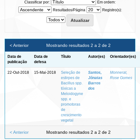
Classificar por:
Em ordem:
Resultados/Página
Registro(s):
< Anterior
Mostrando resultados 2 a 2 de 2
Data de
Data de
Título
Autor(es)
Orientador(es)
publicação
defesa
22-Out-2018
15-Mai-2018
Seleção de
Santos,
Monnerat,
estirpes de
Jônatas
Rose Gomes
Bacillus spp.
Barros
tóxicas a
dos
Meloidogyne
spp. e
promotoras
de
crescimento
vegetal
< Anterior
Mostrando resultados 2 a 2 de 2