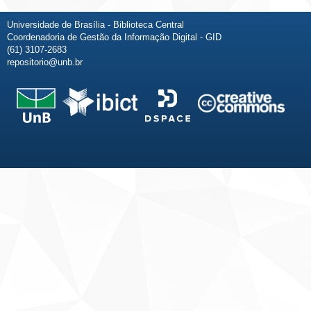
Universidade de Brasília - Biblioteca Central
Coordenadoria de Gestão da Informação Digital - GID
(61) 3107-2683
repositorio@unb.br
Fale conosco
Sobre