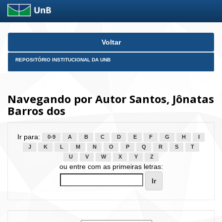
Skip
Voltar
navigation
REPOSITÓRIO INSTITUCIONAL DA UNB
Navegando por Autor Santos, Jônatas
Barros dos
Ir para:
0-9
A
B
C
D
E
F
G
H
I
J
K
L
M
N
O
P
Q
R
S
T
U
V
W
X
Y
Z
ou entre com as primeiras letras: