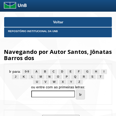
Skip
Voltar
navigation
REPOSITÓRIO INSTITUCIONAL DA UNB
Navegando por Autor Santos, Jônatas
Barros dos
Ir para:
0-9
A
B
C
D
E
F
G
H
I
J
K
L
M
N
O
P
Q
R
S
T
U
V
W
X
Y
Z
ou entre com as primeiras letras: