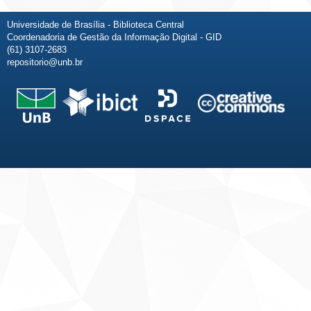
Universidade de Brasília - Biblioteca Central
Coordenadoria de Gestão da Informação Digital - GID
(61) 3107-2683
repositorio@unb.br
Fale conosco
Sobre