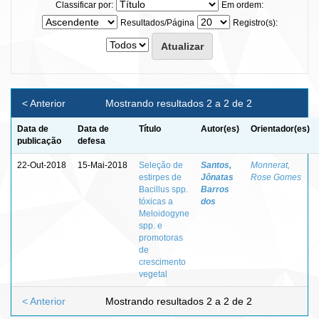
Classificar por:
Em ordem:
Resultados/Página
Registro(s):
< Anterior
Mostrando resultados 2 a 2 de 2
Data de
Data de
Título
Autor(es)
Orientador(es)
publicação
defesa
22-Out-2018
15-Mai-2018
Seleção de
Santos,
Monnerat,
estirpes de
Jônatas
Rose Gomes
Bacillus spp.
Barros
tóxicas a
dos
Meloidogyne
spp. e
promotoras
de
crescimento
vegetal
< Anterior
Mostrando resultados 2 a 2 de 2