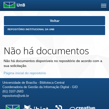
Skip
Voltar
navigation
REPOSITÓRIO INSTITUCIONAL DA UNB
Não há documentos
Não há documentos disponíveis no repositório de acordo com a
sua solicitação.
Página inicial do repositório
Universidade de Brasília - Biblioteca Central
Coordenadoria de Gestão da Informação Digital - GID
(61) 3107-2683
repositorio@unb.br