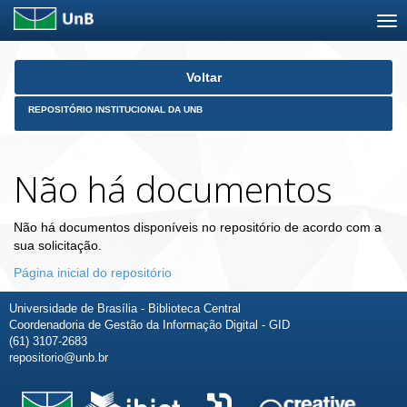
Skip
Voltar
navigation
REPOSITÓRIO INSTITUCIONAL DA UNB
Não há documentos
Não há documentos disponíveis no repositório de acordo com a
sua solicitação.
Página inicial do repositório
Universidade de Brasília - Biblioteca Central
Coordenadoria de Gestão da Informação Digital - GID
(61) 3107-2683
repositorio@unb.br