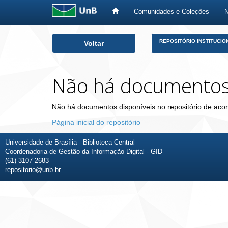
Comunidades e Coleções
Skip
REPOSITÓRIO INSTITUCIO
Voltar
navigation
Não há documento
Não há documentos disponíveis no repositório de acor
Página inicial do repositório
Universidade de Brasília - Biblioteca Central
Coordenadoria de Gestão da Informação Digital - GID
(61) 3107-2683
repositorio@unb.br