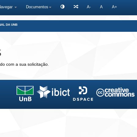
Navegar
Documentos
A-
A
A+
NAL DA UNB
s
do com a sua solicitação.