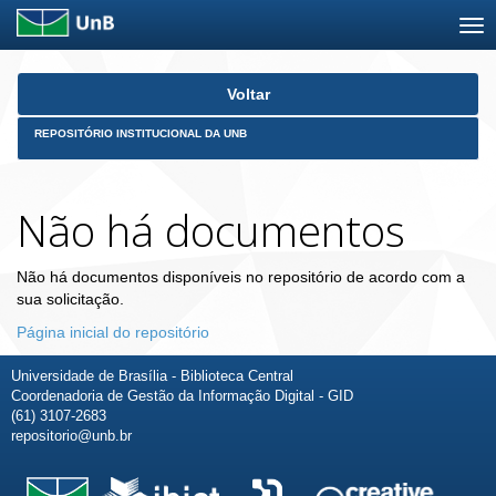
Skip
Voltar
navigation
REPOSITÓRIO INSTITUCIONAL DA UNB
Não há documentos
Não há documentos disponíveis no repositório de acordo com a
sua solicitação.
Página inicial do repositório
Universidade de Brasília - Biblioteca Central
Coordenadoria de Gestão da Informação Digital - GID
(61) 3107-2683
repositorio@unb.br