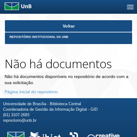
Skip
Voltar
navigation
REPOSITÓRIO INSTITUCIONAL DA UNB
Não há documentos
Não há documentos disponíveis no repositório de acordo com a
sua solicitação.
Página inicial do repositório
Universidade de Brasília - Biblioteca Central
Coordenadoria de Gestão da Informação Digital - GID
(61) 3107-2683
repositorio@unb.br