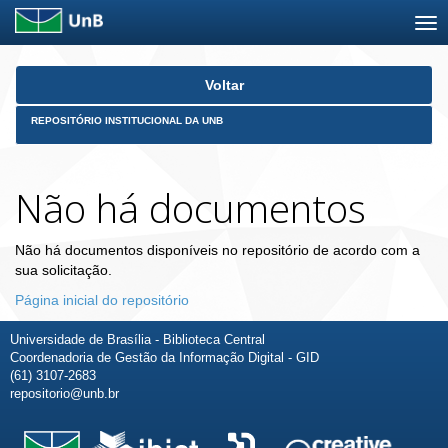
Skip
Voltar
navigation
REPOSITÓRIO INSTITUCIONAL DA UNB
Não há documentos
Não há documentos disponíveis no repositório de acordo com a
sua solicitação.
Página inicial do repositório
Universidade de Brasília - Biblioteca Central
Coordenadoria de Gestão da Informação Digital - GID
(61) 3107-2683
repositorio@unb.br