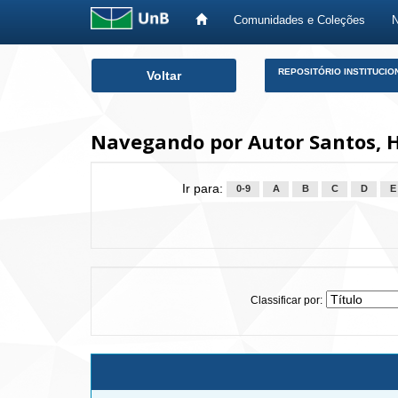
Comunidades e Coleções
Skip
REPOSITÓRIO INSTITUCIO
Voltar
navigation
Navegando por Autor Santos, H
Ir para:
0-9
A
B
C
D
E
Classificar por: