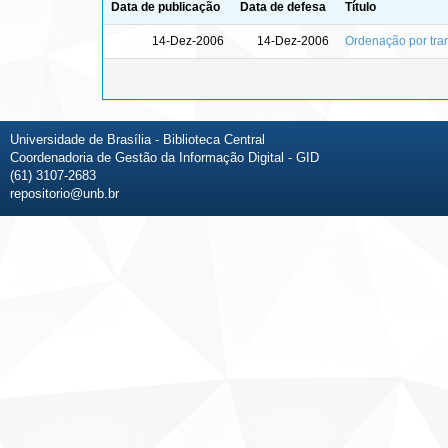
Data de publicação
Data de defesa
Título
14-Dez-2006
14-Dez-2006
Ordenação por tra
Universidade de Brasília - Biblioteca Central
Coordenadoria de Gestão da Informação Digital - GID
(61) 3107-2683
repositorio@unb.br