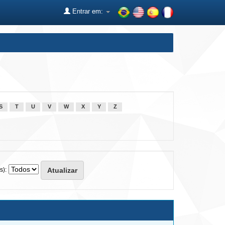
Entrar em:
S
T
U
V
W
X
Y
Z
s):