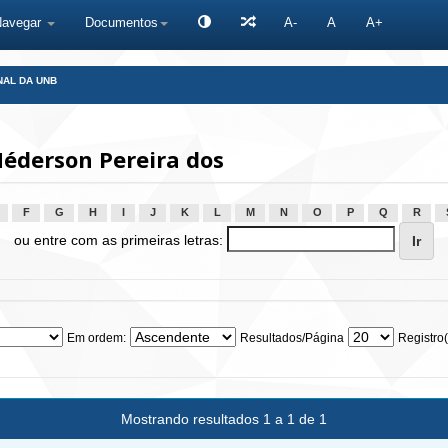
Navegar
Documentos
A-
A
A+
NAL DA UNB
éderson Pereira dos
F
G
H
I
J
K
L
M
N
O
P
Q
R
ou entre com as primeiras letras:
Em ordem:
Resultados/Página
Registro(
Mostrando resultados 1 a 1 de 1