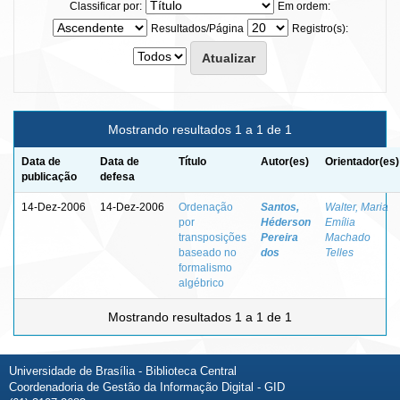
Classificar por:
Em ordem:
Resultados/Página
Registro(s):
Mostrando resultados 1 a 1 de 1
Data de
Data de
Título
Autor(es)
Orientador(es)
publicação
defesa
14-Dez-2006
14-Dez-2006
Ordenação
Santos,
Walter, Maria
por
Héderson
Emília
transposições
Pereira
Machado
baseado no
dos
Telles
formalismo
algébrico
Mostrando resultados 1 a 1 de 1
Universidade de Brasília - Biblioteca Central
Coordenadoria de Gestão da Informação Digital - GID