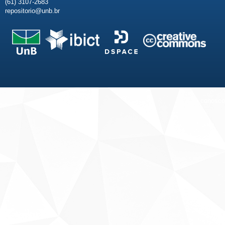
(61) 3107-2683
repositorio@unb.br
Fale conosco
Sobre