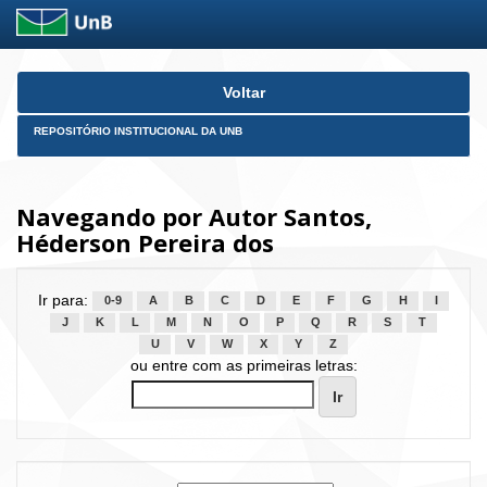
Skip
Voltar
navigation
REPOSITÓRIO INSTITUCIONAL DA UNB
Navegando por Autor Santos,
Héderson Pereira dos
Ir para:
0-9
A
B
C
D
E
F
G
H
I
J
K
L
M
N
O
P
Q
R
S
T
U
V
W
X
Y
Z
ou entre com as primeiras letras: