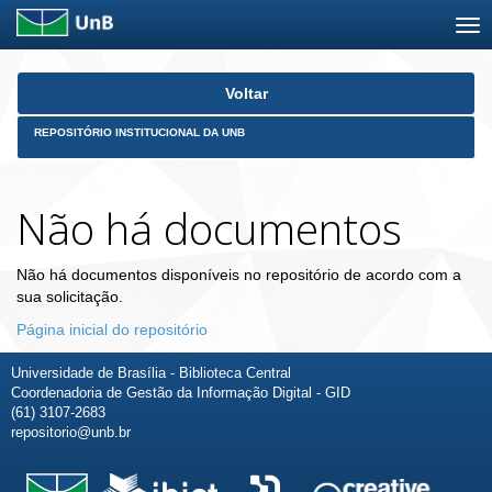
Skip
Voltar
navigation
REPOSITÓRIO INSTITUCIONAL DA UNB
Não há documentos
Não há documentos disponíveis no repositório de acordo com a
sua solicitação.
Página inicial do repositório
Universidade de Brasília - Biblioteca Central
Coordenadoria de Gestão da Informação Digital - GID
(61) 3107-2683
repositorio@unb.br