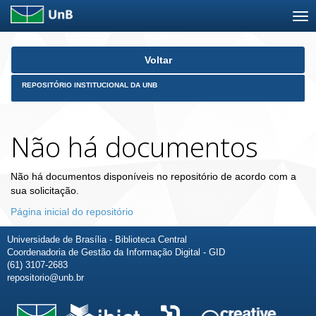
Skip
Voltar
navigation
REPOSITÓRIO INSTITUCIONAL DA UNB
Não há documentos
Não há documentos disponíveis no repositório de acordo com a
sua solicitação.
Página inicial do repositório
Universidade de Brasília - Biblioteca Central
Coordenadoria de Gestão da Informação Digital - GID
(61) 3107-2683
repositorio@unb.br