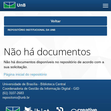
Skip
Voltar
navigation
REPOSITÓRIO INSTITUCIONAL DA UNB
Não há documentos
Não há documentos disponíveis no repositório de acordo com a
sua solicitação.
Página inicial do repositório
Universidade de Brasília - Biblioteca Central
Coordenadoria de Gestão da Informação Digital - GID
(61) 3107-2683
repositorio@unb.br