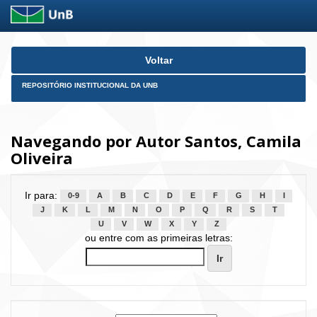
Skip
Voltar
navigation
REPOSITÓRIO INSTITUCIONAL DA UNB
Navegando por Autor Santos, Camila
Oliveira
Ir para:
0-9
A
B
C
D
E
F
G
H
I
J
K
L
M
N
O
P
Q
R
S
T
U
V
W
X
Y
Z
ou entre com as primeiras letras: