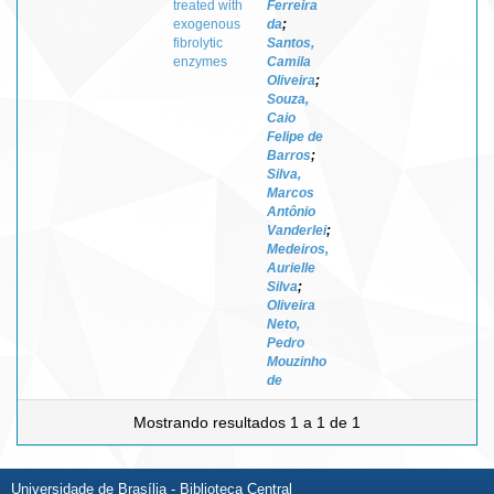
treated with
Ferreira
exogenous
da
;
fibrolytic
Santos,
enzymes
Camila
Oliveira
;
Souza,
Caio
Felipe de
Barros
;
Silva,
Marcos
Antônio
Vanderlei
;
Medeiros,
Aurielle
Silva
;
Oliveira
Neto,
Pedro
Mouzinho
de
Mostrando resultados 1 a 1 de 1
Universidade de Brasília - Biblioteca Central