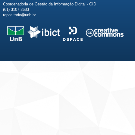
Coordenadoria de Gestão da Informação Digital - GID
(61) 3107-2683
repositorio@unb.br
Fale conosco
Sobre