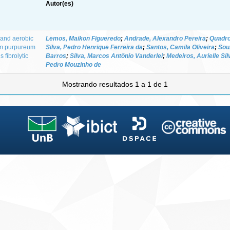
Autor(es)
s and aerobic
Lemos, Maikon Figueredo
;
Andrade, Alexandro Pereira
;
Quadro
tum purpureum
Silva, Pedro Henrique Ferreira da
;
Santos, Camila Oliveira
;
Sou
 fibrolytic
Barros
;
Silva, Marcos Antônio Vanderlei
;
Medeiros, Aurielle Sil
Pedro Mouzinho de
Mostrando resultados 1 a 1 de 1