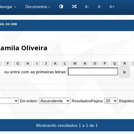
Navegar
Documentos
A-
A
A+
NAL DA UNB
amila Oliveira
F
G
H
I
J
K
L
M
N
O
P
Q
R
ou entre com as primeiras letras:
Em ordem:
Resultados/Página
Registro(
Mostrando resultados 1 a 1 de 1