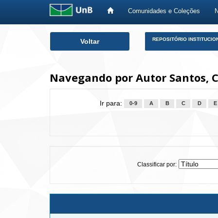
Comunidades e Coleções
Skip
REPOSITÓRIO INSTITUCIO
Voltar
navigation
Navegando por Autor Santos, C
Ir para:
0-9
A
B
C
D
E
Classificar por: