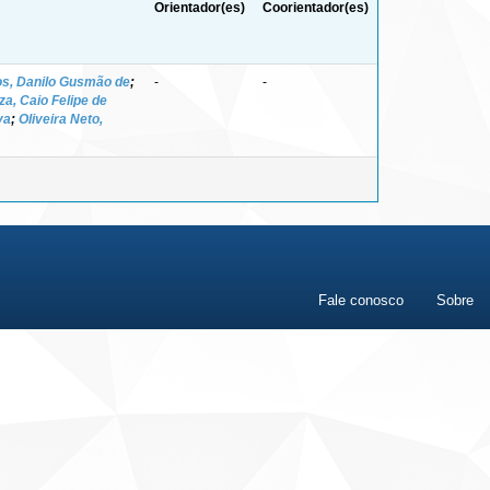
Orientador(es)
Coorientador(es)
s, Danilo Gusmão de
;
-
-
za, Caio Felipe de
va
;
Oliveira Neto,
Fale conosco
Sobre