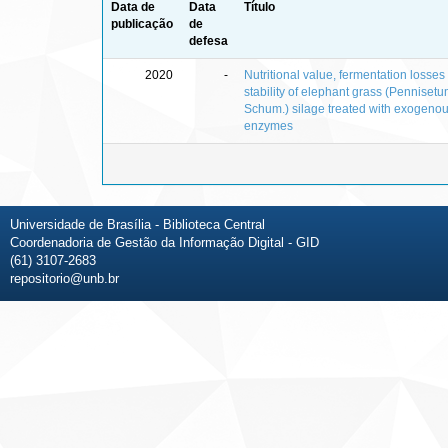
Data de
Data
Título
publicação
de
defesa
2020
-
Nutritional value, fermentation losse
stability of elephant grass (Pennise
Schum.) silage treated with exogenous
enzymes
Universidade de Brasília - Biblioteca Central
Coordenadoria de Gestão da Informação Digital - GID
(61) 3107-2683
repositorio@unb.br