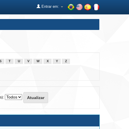
Entrar em:
S
T
U
V
W
X
Y
Z
s):