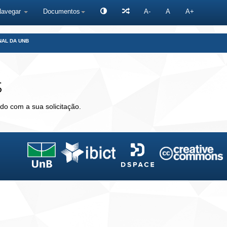
Navegar
Documentos
A-
A
A+
NAL DA UNB
s
do com a sua solicitação.