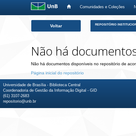
Comunidades e Coleções
Skip
REPOSITÓRIO INSTITUCIO
Voltar
navigation
Não há documento
Não há documentos disponíveis no repositório de acor
Página inicial do repositório
Universidade de Brasília - Biblioteca Central
Coordenadoria de Gestão da Informação Digital - GID
(61) 3107-2683
repositorio@unb.br