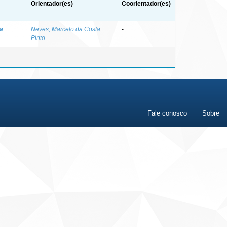
Orientador(es)
Coorientador(es)
na
Neves, Marcelo da Costa
-
Pinto
Fale conosco
Sobre