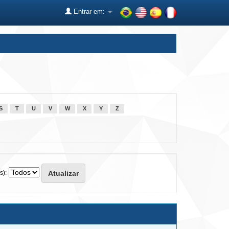
Entrar em:
S
T
U
V
W
X
Y
Z
s):