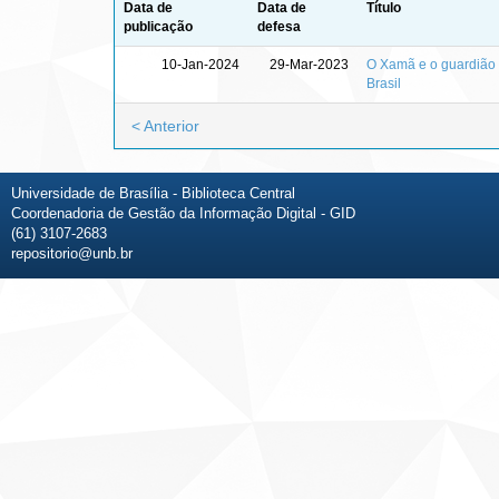
Data de
Data de
Título
publicação
defesa
10-Jan-2024
29-Mar-2023
O Xamã e o guardião :
Brasil
< Anterior
Universidade de Brasília - Biblioteca Central
Coordenadoria de Gestão da Informação Digital - GID
(61) 3107-2683
repositorio@unb.br