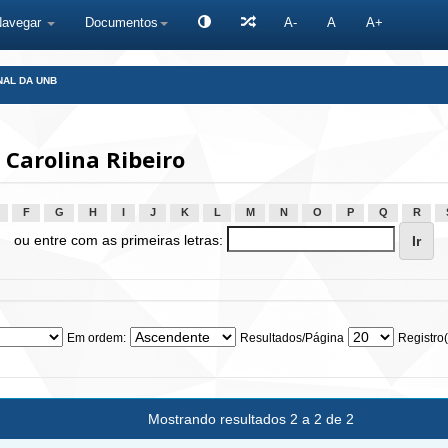
Navegar
Documentos
A-
A
A+
NAL DA UNB
Carolina Ribeiro
F
G
H
I
J
K
L
M
N
O
P
Q
R
ou entre com as primeiras letras:
Em ordem:
Resultados/Página
Registro(
Mostrando resultados 2 a 2 de 2