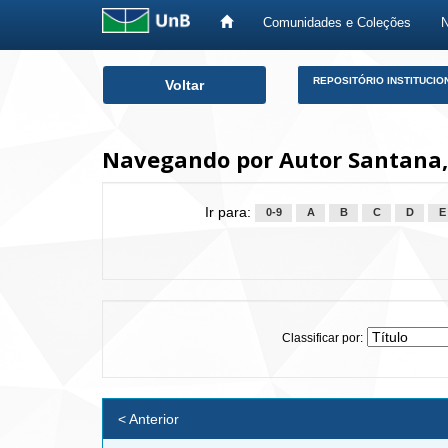
Comunidades e Coleções
Skip
REPOSITÓRIO INSTITUCIO
Voltar
navigation
Navegando por Autor Santana, 
Ir para:
0-9
A
B
C
D
E
Classificar por:
< Anterior