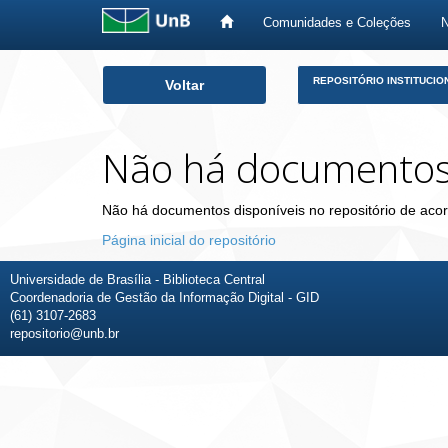
Comunidades e Coleções
Skip
REPOSITÓRIO INSTITUCIO
Voltar
navigation
Não há documento
Não há documentos disponíveis no repositório de acor
Página inicial do repositório
Universidade de Brasília - Biblioteca Central
Coordenadoria de Gestão da Informação Digital - GID
(61) 3107-2683
repositorio@unb.br