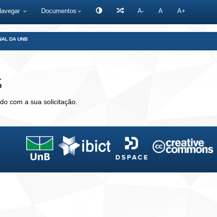
Navegar
Documentos
A-
A
A+
NAL DA UNB
s
do com a sua solicitação.