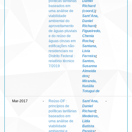
políticas tarifárias
Daniel
baseados em
Richard
uma análise de
(coord.)
;
viabilidade
Sant'Ana,
ambiental do
Daniel
aproveitamento
Richard
;
de águas pluviais
Figueiredo,
e do reúso de
Chenia
águas cinzas em
Rocha
;
edificações não-
Santana,
residenciais no
Livia
Distrito Federal :
Ferreira
;
relatório técnico
Santos,
7/2019
Susanna
Almeida
dos
;
Miranda,
Natália
Totugui de
Mar-2017
-
Reúso-DF :
Sant'Ana,
-
princípios de
Daniel
políticas tarifárias
Richard
;
baseados em
Medeiros,
uma análise de
Lídia
viabilidade
Batista
ambiental e
Pereira
;