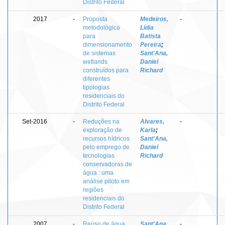
Distrito Federal
2017
-
Proposta
Medeiros,
-
metodológica
Lídia
para
Batista
dimensionamento
Pereira
;
de sistemas
Sant'Ana,
wetlands
Daniel
construídos para
Richard
diferentes
tipologias
residenciais do
Distrito Federal
Set-2016
-
Reduções na
Alvares,
-
exploração de
Karla
;
recursos hídricos
Sant'Ana,
pelo emprego de
Daniel
tecnologias
Richard
conservadoras de
água : uma
análise piloto em
regiões
residenciais do
Distrito Federal
2007
-
Reúso de água
Sant'Ana,
-