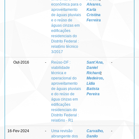
econômica para o
Alvares,
aproveitamento
Karla
de águas pluviais
Cristina
e o reúso de
Ferreira
águas cinzas em
edificações
residenciais do
Distrito Federal :
relatório técnico
3/2017
Out-2016
-
Reúso-DF :
Sant'Ana,
-
viabilidade
Daniel
técnica e
Richard
;
operacional do
Medeiros,
aproveitamento
Lídia
de águas pluviais
Batista
e do reúso de
Pereira
água cinzas em
edificações
residenciais do
Distrito Federal :
relatório - R1
16-Fev-2024
-
Uma revisão
Carvalho,
-
abrangente dos
Danilo