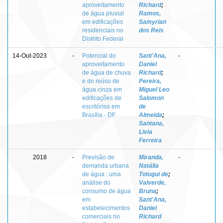
aproveitamento
Richard
;
de água pluvial
Ramos,
em edificações
Samyrian
residenciais no
dos Reis
Distrito Federal
14-Out-2023
-
Potencial do
Sant'Ana,
-
aproveitamento
Daniel
de água de chuva
Richard
;
e do reúso de
Pereira,
água cinza em
Miguel Leo
edificações de
Salomon
escritórios em
de
Brasília - DF
Almeida
;
Santana,
Livia
Ferreira
2018
-
Previsão de
Miranda,
-
demanda urbana
Natália
de água : uma
Totugui de
;
análise do
Valverde,
consumo de água
Bruna
;
em
Sant'Ana,
estabelecimentos
Daniel
comerciais no
Richard