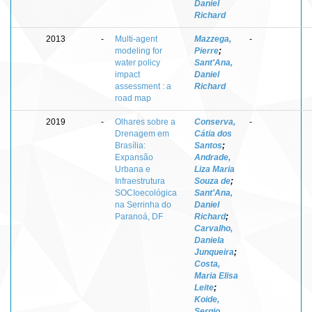
Daniel
Richard
2013
-
Multi-agent
Mazzega,
-
modeling for
Pierre
;
water policy
Sant'Ana,
impact
Daniel
assessment : a
Richard
road map
2019
-
Olhares sobre a
Conserva,
-
Drenagem em
Cátia dos
Brasília:
Santos
;
Expansão
Andrade,
Urbana e
Liza Maria
Infraestrutura
Souza de
;
SOCIoecológica
Sant'Ana,
na Serrinha do
Daniel
Paranoá, DF
Richard
;
Carvalho,
Daniela
Junqueira
;
Costa,
Maria Elisa
Leite
;
Koide,
Sergio