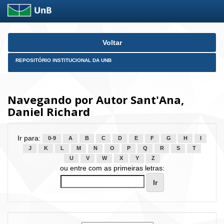
Skip
Voltar
navigation
REPOSITÓRIO INSTITUCIONAL DA UNB
Navegando por Autor Sant'Ana,
Daniel Richard
Ir para:
0-9
A
B
C
D
E
F
G
H
I
J
K
L
M
N
O
P
Q
R
S
T
U
V
W
X
Y
Z
ou entre com as primeiras letras: