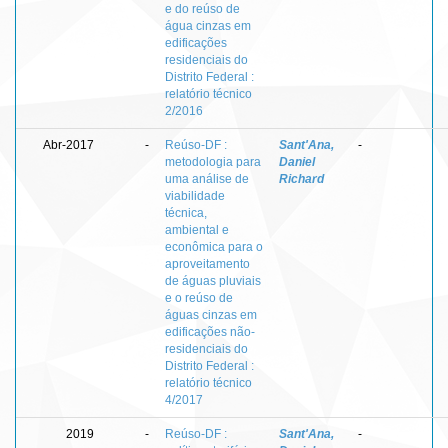
e do reúso de
água cinzas em
edificações
residenciais do
Distrito Federal :
relatório técnico
2/2016
Abr-2017
-
Reúso-DF :
Sant'Ana,
-
metodologia para
Daniel
uma análise de
Richard
viabilidade
técnica,
ambiental e
econômica para o
aproveitamento
de águas pluviais
e o reúso de
águas cinzas em
edificações não-
residenciais do
Distrito Federal :
relatório técnico
4/2017
2019
-
Reúso-DF :
Sant'Ana,
-