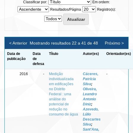
Classificar por:
Em ordem:
Resultados/Página
Registro(s):
< Anterior
Mostrando resultados 22 a 41 de 48
Próximo >
Data de
Data
Título
Autor(es)
Orientador(es)
publicação
de
defesa
2016
-
Medição
Cáceres,
-
individualizada
Patrícia
em edificações
Silva
;
no Distrito
Oliveira,
Federal : uma
Leandro
análise do
Antonio
potencial de
Diniz
;
redução no
Azevedo,
consumo de água
Lúlio
Descartes
Silva
;
Sant'Ana,