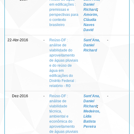
em edificações :
Daniel
premissas e
Richard
;
perspectivas para
Amorim,
o contexto
Cláudia
brasileiro
Naves
David
22-Abr-2016
-
Reúso-DF :
Sant'Ana,
-
análise de
Daniel
viabilidade do
Richard
aproveitamento
de águas pluviais
e do reúso de
água em
edificações do
Distrito Federal :
relatório - R0
Dez-2016
-
Reúso-DF :
Sant'Ana,
-
análise de
Daniel
viabilidade
Richard
;
técnica,
Medeiros,
ambiental e
Lídia
econômica do
Batista
aproveitamento
Pereira
de águas pluviais