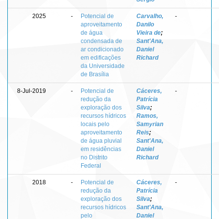
2025
-
Potencial de
Carvalho,
-
aproveitamento
Danilo
de água
Vieira de
;
condensada de
Sant'Ana,
ar condicionado
Daniel
em edificações
Richard
da Universidade
de Brasília
8-Jul-2019
-
Potencial de
Cáceres,
-
redução da
Patrícia
exploração dos
Silva
;
recursos hídricos
Ramos,
locais pelo
Samyrian
aproveitamento
Reis
;
de água pluvial
Sant'Ana,
em residências
Daniel
no Distrito
Richard
Federal
2018
-
Potencial de
Cáceres,
-
redução da
Patrícia
exploração dos
Silva
;
recursos hídricos
Sant'Ana,
pelo
Daniel