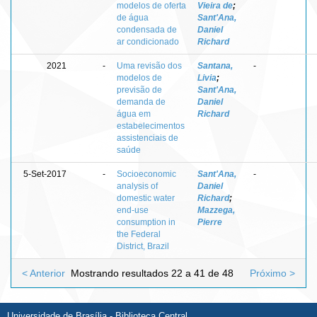
modelos de oferta
Vieira de
;
de água
Sant'Ana,
condensada de
Daniel
ar condicionado
Richard
2021
-
Uma revisão dos
Santana,
-
modelos de
Livia
;
previsão de
Sant'Ana,
demanda de
Daniel
água em
Richard
estabelecimentos
assistenciais de
saúde
5-Set-2017
-
Socioeconomic
Sant'Ana,
-
analysis of
Daniel
domestic water
Richard
;
end-use
Mazzega,
consumption in
Pierre
the Federal
District, Brazil
< Anterior
Mostrando resultados 22 a 41 de 48
Próximo >
Universidade de Brasília - Biblioteca Central