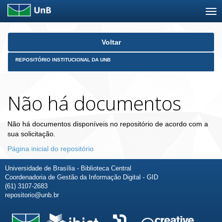
Skip
Voltar
navigation
REPOSITÓRIO INSTITUCIONAL DA UNB
Não há documentos
Não há documentos disponíveis no repositório de acordo com a
sua solicitação.
Página inicial do repositório
Universidade de Brasília - Biblioteca Central
Coordenadoria de Gestão da Informação Digital - GID
(61) 3107-2683
repositorio@unb.br