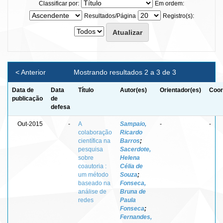
Classificar por:
Em ordem:
Resultados/Página
Registro(s):
< Anterior
Mostrando resultados 2 a 3 de 3
Data de
Data
Título
Autor(es)
Orientador(es)
Coor
publicação
de
defesa
Out-2015
-
A
Sampaio,
-
-
colaboração
Ricardo
científica na
Barros
;
pesquisa
Sacerdote,
sobre
Helena
coautoria :
Célia de
um método
Souza
;
baseado na
Fonseca,
análise de
Bruna de
redes
Paula
Fonseca
;
Fernandes,