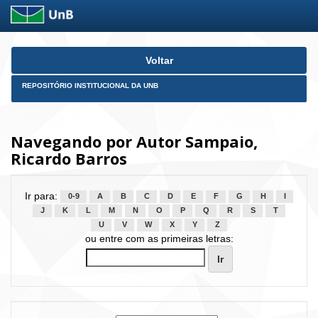
Skip
Voltar
navigation
REPOSITÓRIO INSTITUCIONAL DA UNB
Navegando por Autor Sampaio,
Ricardo Barros
Ir para:
0-9
A
B
C
D
E
F
G
H
I
J
K
L
M
N
O
P
Q
R
S
T
U
V
W
X
Y
Z
ou entre com as primeiras letras: