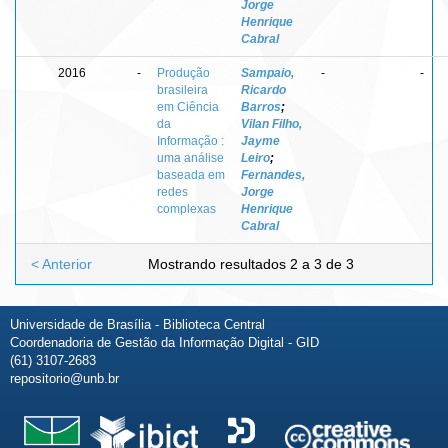
Jorge
Henrique
Cabral
2016
-
Produção
Sampaio,
-
-
brasileira
Ricardo
em Ciência
Barros
;
da
Vilan Filho,
Informação :
Jayme
uma análise
Leiro
;
baseada em
Fernandes,
redes
Jorge
complexas
Henrique
Cabral
< Anterior
Mostrando resultados 2 a 3 de 3
Universidade de Brasília - Biblioteca Central
Coordenadoria de Gestão da Informação Digital - GID
(61) 3107-2683
repositorio@unb.br