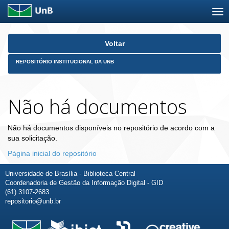
Skip
Voltar
navigation
REPOSITÓRIO INSTITUCIONAL DA UNB
Não há documentos
Não há documentos disponíveis no repositório de acordo com a
sua solicitação.
Página inicial do repositório
Universidade de Brasília - Biblioteca Central
Coordenadoria de Gestão da Informação Digital - GID
(61) 3107-2683
repositorio@unb.br