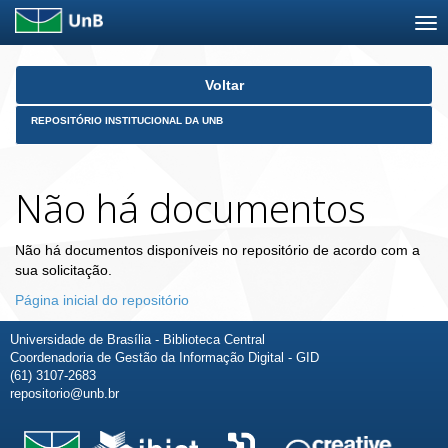
Skip
Voltar
navigation
REPOSITÓRIO INSTITUCIONAL DA UNB
Não há documentos
Não há documentos disponíveis no repositório de acordo com a
sua solicitação.
Página inicial do repositório
Universidade de Brasília - Biblioteca Central
Coordenadoria de Gestão da Informação Digital - GID
(61) 3107-2683
repositorio@unb.br