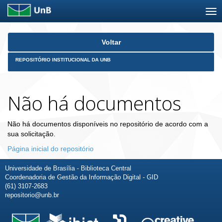
Skip
Voltar
navigation
REPOSITÓRIO INSTITUCIONAL DA UNB
Não há documentos
Não há documentos disponíveis no repositório de acordo com a
sua solicitação.
Página inicial do repositório
Universidade de Brasília - Biblioteca Central
Coordenadoria de Gestão da Informação Digital - GID
(61) 3107-2683
repositorio@unb.br