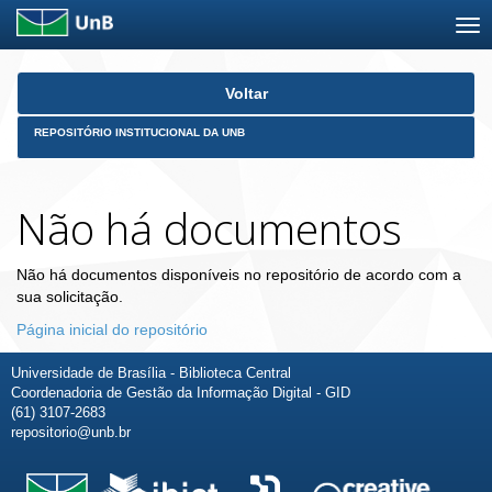
Skip
Voltar
navigation
REPOSITÓRIO INSTITUCIONAL DA UNB
Não há documentos
Não há documentos disponíveis no repositório de acordo com a
sua solicitação.
Página inicial do repositório
Universidade de Brasília - Biblioteca Central
Coordenadoria de Gestão da Informação Digital - GID
(61) 3107-2683
repositorio@unb.br