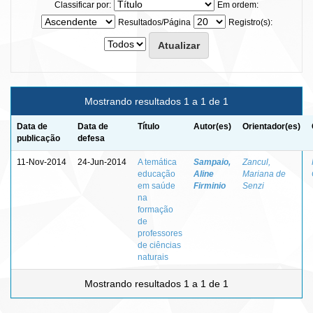
Classificar por:
Em ordem:
Resultados/Página
Registro(s):
Mostrando resultados 1 a 1 de 1
Data de
Data de
Título
Autor(es)
Orientador(es)
publicação
defesa
11-Nov-2014
24-Jun-2014
A temática
Sampaio,
Zancul,
educação
Aline
Mariana de
em saúde
Firminio
Senzi
na
formação
de
professores
de ciências
naturais
Mostrando resultados 1 a 1 de 1