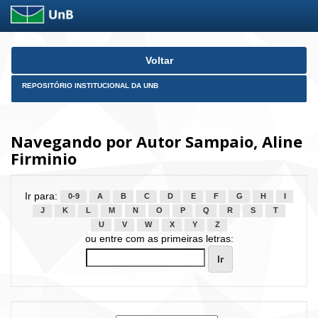
Skip
Voltar
navigation
REPOSITÓRIO INSTITUCIONAL DA UNB
Navegando por Autor Sampaio, Aline
Firminio
Ir para:
0-9
A
B
C
D
E
F
G
H
I
J
K
L
M
N
O
P
Q
R
S
T
U
V
W
X
Y
Z
ou entre com as primeiras letras: