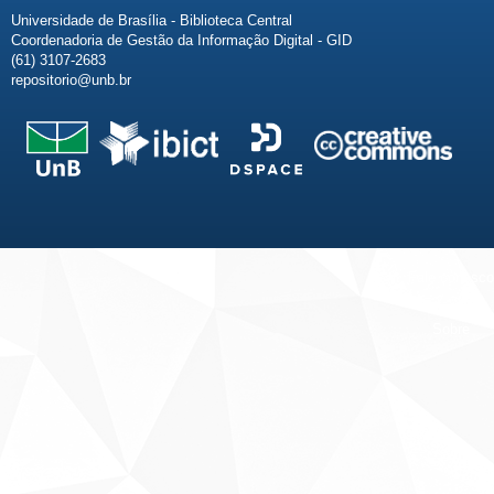
Universidade de Brasília - Biblioteca Central
Coordenadoria de Gestão da Informação Digital - GID
(61) 3107-2683
repositorio@unb.br
Fale conosco
Sobre