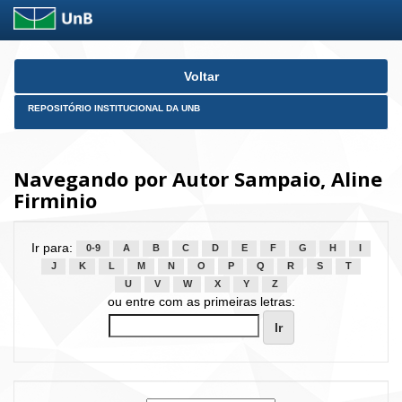
Skip
Voltar
navigation
REPOSITÓRIO INSTITUCIONAL DA UNB
Navegando por Autor Sampaio, Aline
Firminio
Ir para:
0-9
A
B
C
D
E
F
G
H
I
J
K
L
M
N
O
P
Q
R
S
T
U
V
W
X
Y
Z
ou entre com as primeiras letras: