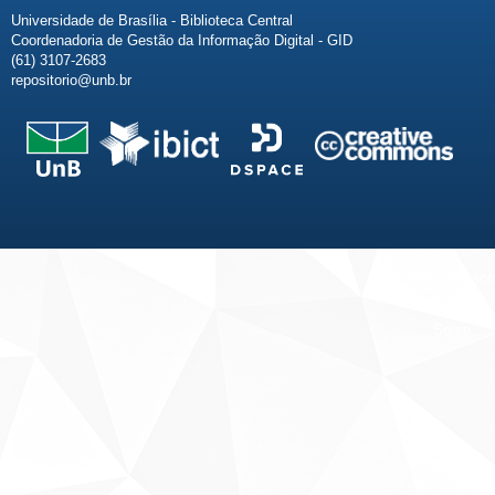
Universidade de Brasília - Biblioteca Central
Coordenadoria de Gestão da Informação Digital - GID
(61) 3107-2683
repositorio@unb.br
Fale conosco
Sobre