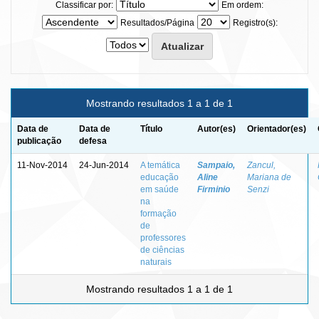
Classificar por:
Em ordem:
Resultados/Página
Registro(s):
Mostrando resultados 1 a 1 de 1
Data de
Data de
Título
Autor(es)
Orientador(es)
publicação
defesa
11-Nov-2014
24-Jun-2014
A temática
Sampaio,
Zancul,
educação
Aline
Mariana de
em saúde
Firminio
Senzi
na
formação
de
professores
de ciências
naturais
Mostrando resultados 1 a 1 de 1