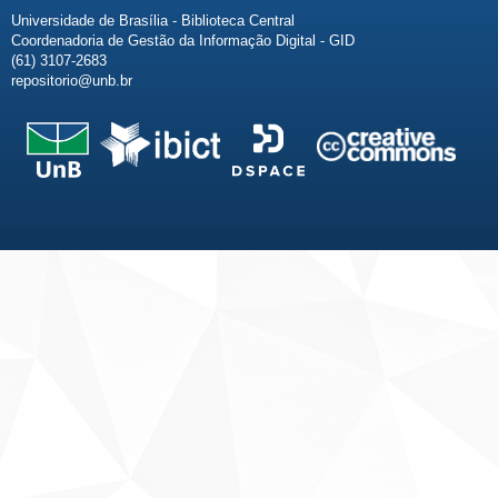
Universidade de Brasília - Biblioteca Central
Coordenadoria de Gestão da Informação Digital - GID
(61) 3107-2683
repositorio@unb.br
Fale conosco
Sobre