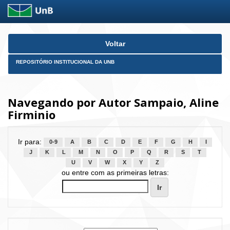
Skip
Voltar
navigation
REPOSITÓRIO INSTITUCIONAL DA UNB
Navegando por Autor Sampaio, Aline
Firminio
Ir para:
0-9
A
B
C
D
E
F
G
H
I
J
K
L
M
N
O
P
Q
R
S
T
U
V
W
X
Y
Z
ou entre com as primeiras letras: