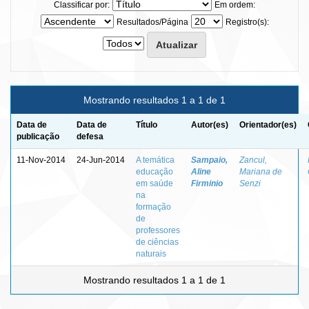
Classificar por:
Em ordem:
Resultados/Página
Registro(s):
Mostrando resultados 1 a 1 de 1
Data de
Data de
Título
Autor(es)
Orientador(es)
publicação
defesa
11-Nov-2014
24-Jun-2014
A temática
Sampaio,
Zancul,
educação
Aline
Mariana de
em saúde
Firminio
Senzi
na
formação
de
professores
de ciências
naturais
Mostrando resultados 1 a 1 de 1