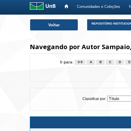
Comunidades e Coleções
Skip
REPOSITÓRIO INSTITUCIO
Voltar
navigation
Navegando por Autor Sampaio, 
Ir para:
0-9
A
B
C
D
E
Classificar por: