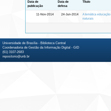
Data de
Data de
Título
publicação
defesa
11-Nov-2014
24-Jun-2014
A temática educação
naturais
Universidade de Brasília - Biblioteca Central
Coordenadoria de Gestão da Informação Digital - GID
(61) 3107-2683
repositorio@unb.br