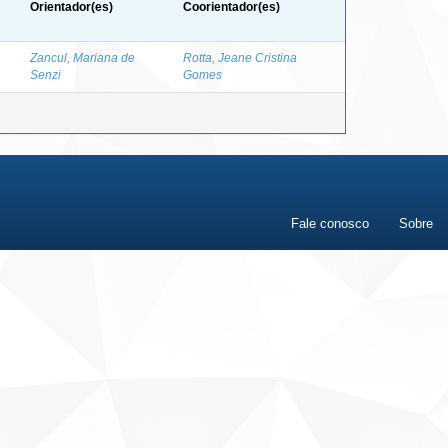
Orientador(es)
Coorientador(es)
Zancul, Mariana de
Rotta, Jeane Cristina
Senzi
Gomes
Fale conosco
Sobre