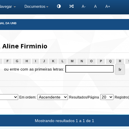
Navegar
Documentos
A-
A
A+
NAL DA UNB
Aline Firminio
F
G
H
I
J
K
L
M
N
O
P
Q
R
ou entre com as primeiras letras:
Em ordem:
Resultados/Página
Registro(
Mostrando resultados 1 a 1 de 1