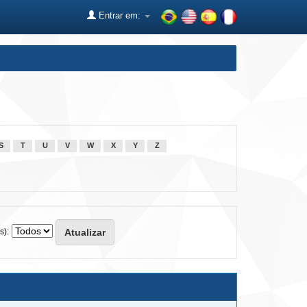
Entrar em:
S
T
U
V
W
X
Y
Z
s):