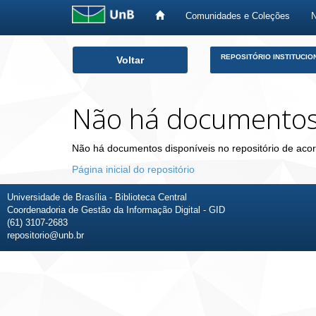
Comunidades e Coleções
Skip
REPOSITÓRIO INSTITUCIO
Voltar
navigation
Não há documento
Não há documentos disponíveis no repositório de acor
Página inicial do repositório
Universidade de Brasília - Biblioteca Central
Coordenadoria de Gestão da Informação Digital - GID
(61) 3107-2683
repositorio@unb.br