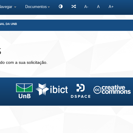
Navegar
Documentos
A-
A
A+
NAL DA UNB
s
do com a sua solicitação.