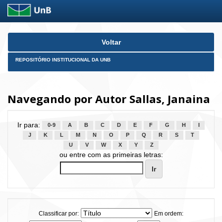
Skip
Voltar
navigation
REPOSITÓRIO INSTITUCIONAL DA UNB
Navegando por Autor Sallas, Janaina
Ir para:
0-9
A
B
C
D
E
F
G
H
I
J
K
L
M
N
O
P
Q
R
S
T
U
V
W
X
Y
Z
ou entre com as primeiras letras:
Classificar por:
Em ordem: