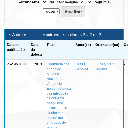
Resultados/Página
Registro(s):
< Anterior
Mostrando resultados 2 a 2 de 2
Data de
Data
Título
Autor(es)
Orientador(es)
Co
publicação
de
defesa
25-Set-2013
2013
Qualidade dos
Sallas,
Funez, Mani
-
dados do
Janaina
Indiana
Sistema
Nacional de
Vigilância
Epidemiológica
das infecções
de corrente
sanguínea
associadas a
cateter venoso
central em
unidades de
terapia