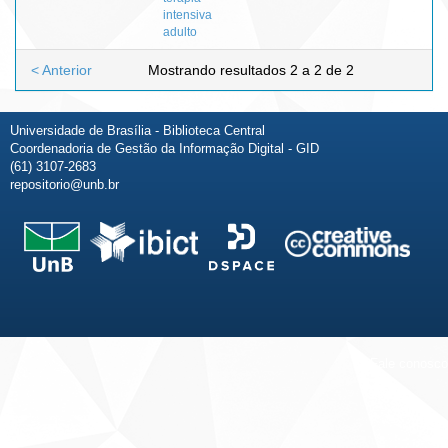
intensiva
adulto
< Anterior
Mostrando resultados 2 a 2 de 2
Universidade de Brasília - Biblioteca Central
Coordenadoria de Gestão da Informação Digital - GID
(61) 3107-2683
repositorio@unb.br
Fale conosco
Sobre