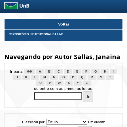
Skip
Voltar
navigation
REPOSITÓRIO INSTITUCIONAL DA UNB
Navegando por Autor Sallas, Janaina
Ir para:
0-9
A
B
C
D
E
F
G
H
I
J
K
L
M
N
O
P
Q
R
S
T
U
V
W
X
Y
Z
ou entre com as primeiras letras:
Classificar por:
Em ordem: