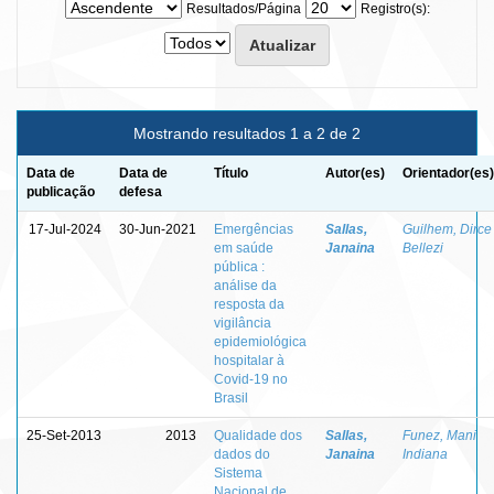
Resultados/Página
Registro(s):
Mostrando resultados 1 a 2 de 2
Data de
Data de
Título
Autor(es)
Orientador(es)
publicação
defesa
17-Jul-2024
30-Jun-2021
Emergências
Sallas,
Guilhem, Dirce
em saúde
Janaina
Bellezi
pública :
análise da
resposta da
vigilância
epidemiológica
hospitalar à
Covid-19 no
Brasil
25-Set-2013
2013
Qualidade dos
Sallas,
Funez, Mani
dados do
Janaina
Indiana
Sistema
Nacional de