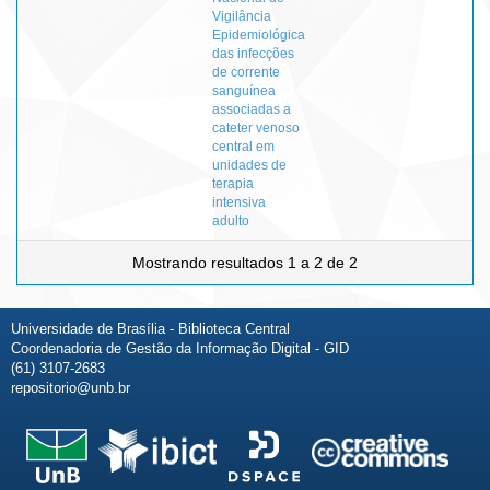
Vigilância
Epidemiológica
das infecções
de corrente
sanguínea
associadas a
cateter venoso
central em
unidades de
terapia
intensiva
adulto
Mostrando resultados 1 a 2 de 2
Universidade de Brasília - Biblioteca Central
Coordenadoria de Gestão da Informação Digital - GID
(61) 3107-2683
repositorio@unb.br