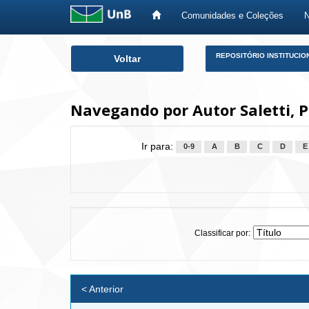
Comunidades e Coleções
Skip
REPOSITÓRIO INSTITUCIO
Voltar
navigation
Navegando por Autor Saletti, P
Ir para:
0-9
A
B
C
D
E
Classificar por:
< Anterior