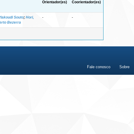
Orientador(es)
Coorientador(es)
Plakoudi Souto
;
Hori,
-
-
erto Bezerra
Fale conosco
Sobre