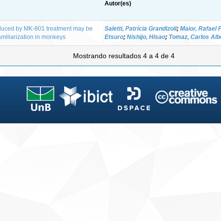
Autor(es)
nduced by MK-801 treatment may be
Saletti, Patrícia Grandizoli
;
Maior, Rafael 
amiliarization in monkeys
Etsuro
;
Nishijo, Hisao
;
Tomaz, Carlos Alb
Mostrando resultados 4 a 4 de 4