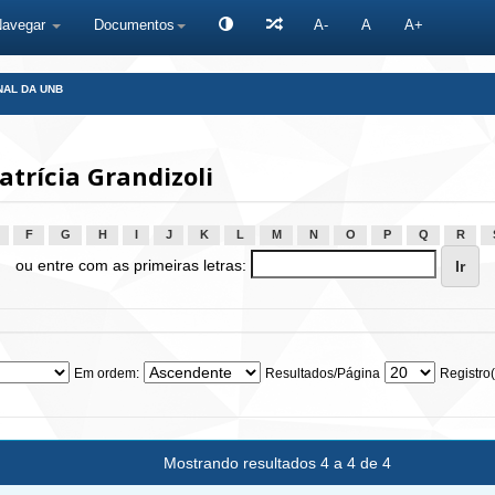
Navegar
Documentos
A-
A
A+
NAL DA UNB
atrícia Grandizoli
F
G
H
I
J
K
L
M
N
O
P
Q
R
ou entre com as primeiras letras:
Em ordem:
Resultados/Página
Registro(
Mostrando resultados 4 a 4 de 4