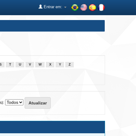
Entrar em:
S
T
U
V
W
X
Y
Z
s):