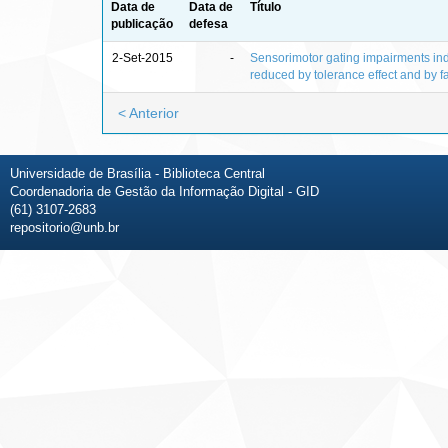
Data de
Data de
Título
publicação
defesa
2-Set-2015
-
Sensorimotor gating impairments i
reduced by tolerance effect and by f
< Anterior
Universidade de Brasília - Biblioteca Central
Coordenadoria de Gestão da Informação Digital - GID
(61) 3107-2683
repositorio@unb.br