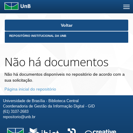
Skip
Voltar
navigation
REPOSITÓRIO INSTITUCIONAL DA UNB
Não há documentos
Não há documentos disponíveis no repositório de acordo com a
sua solicitação.
Página inicial do repositório
Universidade de Brasília - Biblioteca Central
Coordenadoria de Gestão da Informação Digital - GID
(61) 3107-2683
repositorio@unb.br