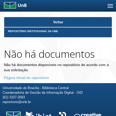
Skip
Voltar
navigation
REPOSITÓRIO INSTITUCIONAL DA UNB
Não há documentos
Não há documentos disponíveis no repositório de acordo com a
sua solicitação.
Página inicial do repositório
Universidade de Brasília - Biblioteca Central
Coordenadoria de Gestão da Informação Digital - GID
(61) 3107-2683
repositorio@unb.br