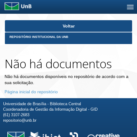
Skip
Voltar
navigation
REPOSITÓRIO INSTITUCIONAL DA UNB
Não há documentos
Não há documentos disponíveis no repositório de acordo com a
sua solicitação.
Página inicial do repositório
Universidade de Brasília - Biblioteca Central
Coordenadoria de Gestão da Informação Digital - GID
(61) 3107-2683
repositorio@unb.br