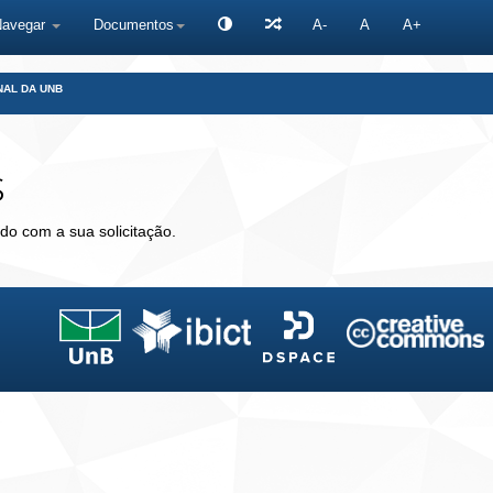
Navegar
Documentos
A-
A
A+
NAL DA UNB
s
do com a sua solicitação.