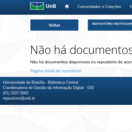
Comunidades e Coleções
Skip
REPOSITÓRIO INSTITUCIO
Voltar
navigation
Não há documento
Não há documentos disponíveis no repositório de acor
Página inicial do repositório
Universidade de Brasília - Biblioteca Central
Coordenadoria de Gestão da Informação Digital - GID
(61) 3107-2683
repositorio@unb.br