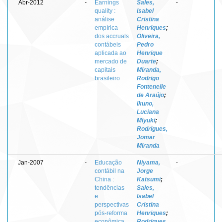
Abr-2012
-
Earnings
Sales,
-
quality :
Isabel
análise
Cristina
empírica
Henriques
;
dos accruals
Oliveira,
contábeis
Pedro
aplicada ao
Henrique
mercado de
Duarte
;
capitais
Miranda,
brasileiro
Rodrigo
Fontenelle
de Araújo
;
Ikuno,
Luciana
Miyuki
;
Rodrigues,
Jomar
Miranda
Jan-2007
-
Educação
Niyama,
-
contábil na
Jorge
China :
Katsumi
;
tendências
Sales,
e
Isabel
perspectivas
Cristina
pós-reforma
Henriques
;
econômica
Rodrigues,