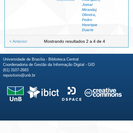
Jomar
Miranda
;
Oliveira,
Pedro
Henrique
Duarte
< Anterior
Mostrando resultados 2 a 4 de 4
Universidade de Brasília - Biblioteca Central
Coordenadoria de Gestão da Informação Digital - GID
(61) 3107-2683
repositorio@unb.br
Fale conosco