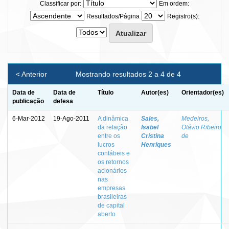
Classificar por:
Em ordem:
Resultados/Página
Registro(s):
< Anterior
Mostrando resultados 2 a 4 de 4
Data de
Data de
Título
Autor(es)
Orientador(es)
publicação
defesa
6-Mar-2012
19-Ago-2011
A dinâmica
Sales,
Medeiros,
da relação
Isabel
Otávio Ribeiro
entre os
Cristina
de
lucros
Henriques
contábeis e
os retornos
acionários
nas
empresas
brasileiras
de capital
aberto