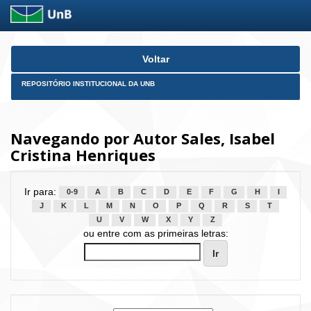
Skip
Voltar
navigation
REPOSITÓRIO INSTITUCIONAL DA UNB
Navegando por Autor Sales, Isabel
Cristina Henriques
Ir para:
0-9
A
B
C
D
E
F
G
H
I
J
K
L
M
N
O
P
Q
R
S
T
U
V
W
X
Y
Z
ou entre com as primeiras letras: