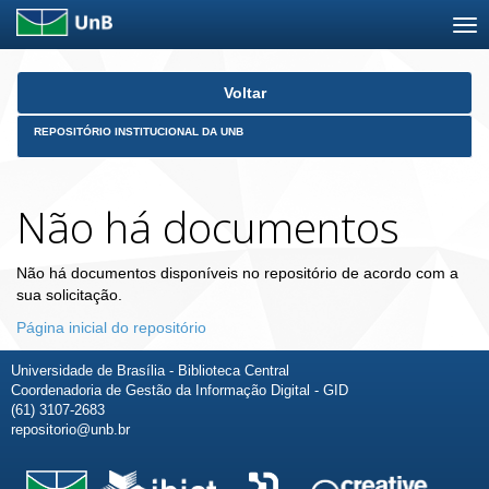
Skip
Voltar
navigation
REPOSITÓRIO INSTITUCIONAL DA UNB
Não há documentos
Não há documentos disponíveis no repositório de acordo com a
sua solicitação.
Página inicial do repositório
Universidade de Brasília - Biblioteca Central
Coordenadoria de Gestão da Informação Digital - GID
(61) 3107-2683
repositorio@unb.br