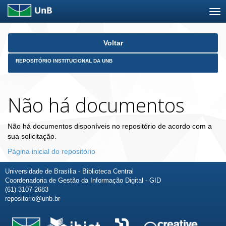
Skip
Voltar
navigation
REPOSITÓRIO INSTITUCIONAL DA UNB
Não há documentos
Não há documentos disponíveis no repositório de acordo com a
sua solicitação.
Página inicial do repositório
Universidade de Brasília - Biblioteca Central
Coordenadoria de Gestão da Informação Digital - GID
(61) 3107-2683
repositorio@unb.br