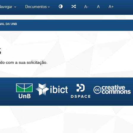
Navegar
Documentos
A-
A
A+
NAL DA UNB
s
do com a sua solicitação.