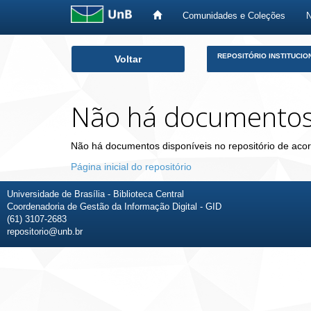
Comunidades e Coleções
Skip
REPOSITÓRIO INSTITUCIO
Voltar
navigation
Não há documento
Não há documentos disponíveis no repositório de acor
Página inicial do repositório
Universidade de Brasília - Biblioteca Central
Coordenadoria de Gestão da Informação Digital - GID
(61) 3107-2683
repositorio@unb.br