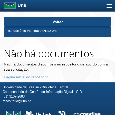
Skip
Voltar
navigation
REPOSITÓRIO INSTITUCIONAL DA UNB
Não há documentos
Não há documentos disponíveis no repositório de acordo com a
sua solicitação.
Página inicial do repositório
Universidade de Brasília - Biblioteca Central
Coordenadoria de Gestão da Informação Digital - GID
(61) 3107-2683
repositorio@unb.br