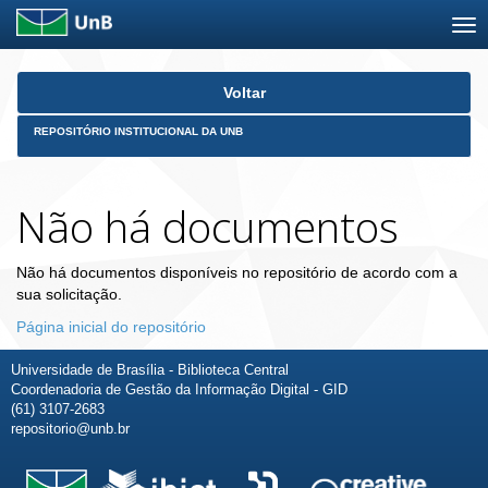
Skip
Voltar
navigation
REPOSITÓRIO INSTITUCIONAL DA UNB
Não há documentos
Não há documentos disponíveis no repositório de acordo com a
sua solicitação.
Página inicial do repositório
Universidade de Brasília - Biblioteca Central
Coordenadoria de Gestão da Informação Digital - GID
(61) 3107-2683
repositorio@unb.br