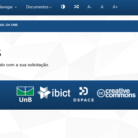
Navegar
Documentos
A-
A
A+
NAL DA UNB
s
do com a sua solicitação.