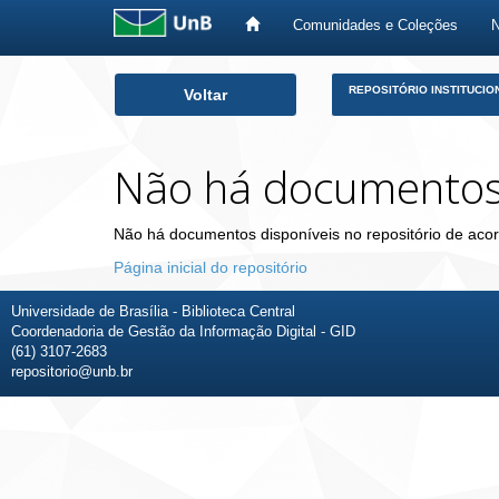
Comunidades e Coleções
Skip
REPOSITÓRIO INSTITUCIO
Voltar
navigation
Não há documento
Não há documentos disponíveis no repositório de acor
Página inicial do repositório
Universidade de Brasília - Biblioteca Central
Coordenadoria de Gestão da Informação Digital - GID
(61) 3107-2683
repositorio@unb.br